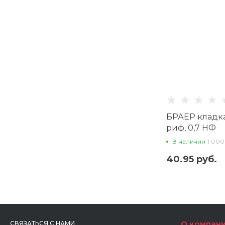
БРАЕР кладка
риф, 0,7 НФ
облицовочны
В наличии
1 000
40.95 руб.
О компан
СВЯЗАТЬСЯ С НАМИ