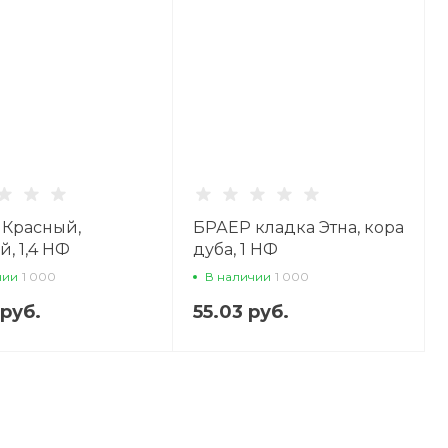
 Красный,
БРАЕР кладка Этна, кора
й, 1,4 НФ
дуба, 1 НФ
овочный кирпич
облицовочный кирпич
чии
1 000
В наличии
1 000
 руб.
55.03 руб.