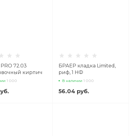
PRO 72.03
БРАЕР кладка Limited,
овочный кирпич
риф, 1 НФ
облицовочный кирпич
чии
1 000
В наличии
1 000
руб.
56.04 руб.