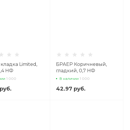
кладка Limited,
БРАЕР Коричневый,
1,4 НФ
гладкий, 0,7 НФ
овочный кирпич
облицовочный кирпич
чии
1 000
В наличии
1 000
руб.
42.97 руб.