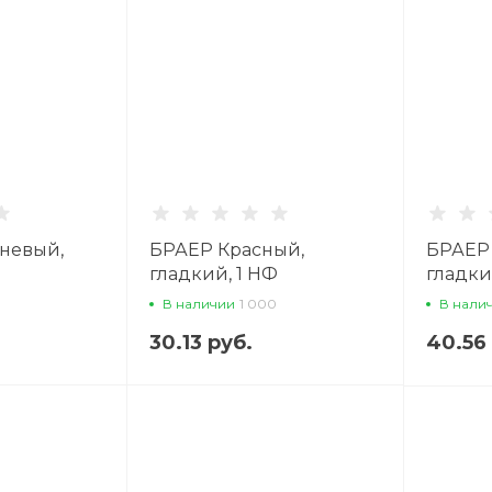
невый,
БРАЕР Красный,
БРАЕР
гладкий, 1 НФ
гладки
й кирпич
облицовочный кирпич
облиц
В наличии
1 000
В нали
30.13 руб.
40.56