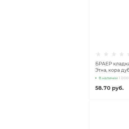
БРАЕР кладка
Этна, кора дуб
облицовочны
В наличии
1 000
58.70 руб.