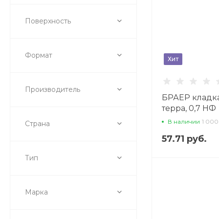
Поверхность
Формат
Хит
Производитель
БРАЕР кладка
терра, 0,7 НФ
облицовочны
В наличии
1 000
Страна
57.71 руб.
Тип
Марка