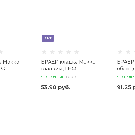
Хит
 Мокко,
БРАЕР кладка Мокко,
БРАЕР 
НФ
гладкий, 1 НФ
облиц
й кирпич
облицовочный кирпич
В наличии
1 000
В нали
53.90 руб.
91.25 