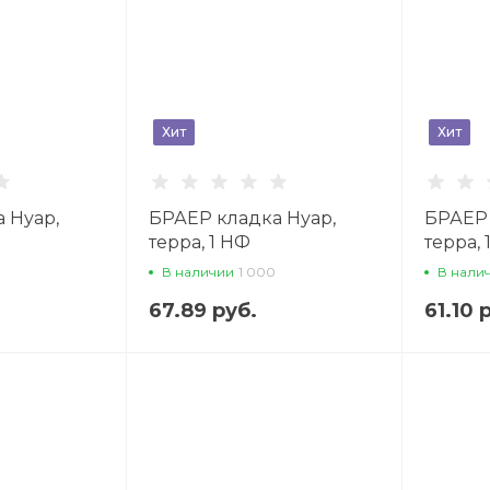
Хит
Хит
 Нуар,
БРАЕР кладка Нуар,
БРАЕР 
терра, 1 НФ
терра, 
й кирпич
облицовочный кирпич
облиц
В наличии
1 000
В нали
67.89 руб.
61.10 