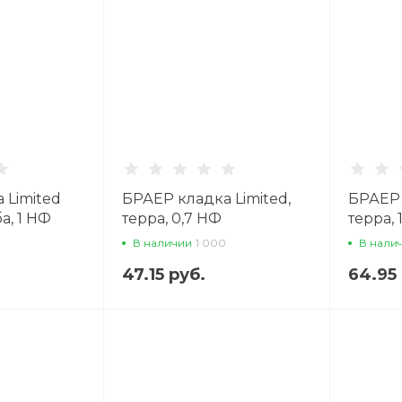
 Limited
БРАЕР кладка Limited,
БРАЕР 
а, 1 НФ
терра, 0,7 НФ
терра, 
й кирпич
облицовочный кирпич
облиц
В наличии
1 000
В нали
47.15 руб.
64.95 