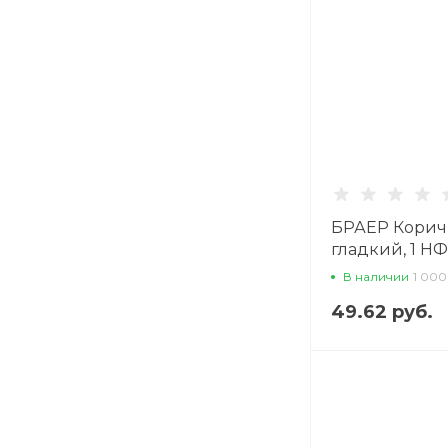
БРАЕР Корич
гладкий, 1 НФ
облицовочны
В наличии
1 000
49.62 руб.