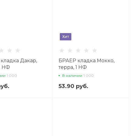
Хит
кладка Дакар,
БРАЕР кладка Мокко,
1 НФ
терра, 1 НФ
овочный кирпич
облицовочный кирпич
чии
1 000
В наличии
1 000
руб.
53.90 руб.