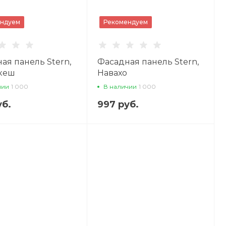
ндуем
Рекомендуем
ая панель Stern,
Фасадная панель Stern,
кеш
Навахо
чии
1 000
В наличии
1 000
уб.
997 руб.