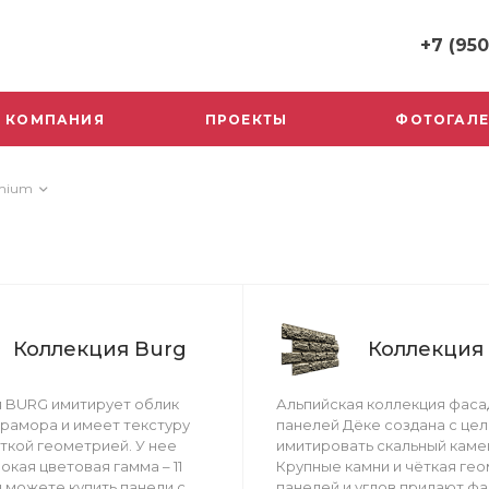
+7 (950
+7 (950) 1
КОМПАНИЯ
ПРОЕКТЫ
ФОТОГАЛЕ
г. Ярославл
Карабулина,
Пн-Пт: 9:30
Cб-Вс: Вы
mium
+7 (930) 11
г. Ярославл
Вспольинс
10к2
Пн-Пт: 9:30
Cб-Вс: Вы
Коллекция Burg
Коллекция
 BURG имитирует облик
Альпийская коллекция фаса
рамора и имеет текстуру
панелей Дёке создана с це
еткой геометрией. У нее
имитировать скальный каме
окая цветовая гамма – 11
Крупные камни и чёткая ге
ы можете купить панели с
панелей и углов придают фа