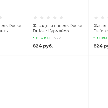
нель Docke
Фасадная панель Docke
Фасадн
миты
Dufour Курмайор
Dufou
В наличии
1 000
В нали
824 руб.
824 р