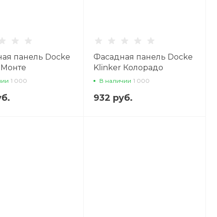
ая панель Docke
Фасадная панель Docke
r Монте
Klinker Колорадо
чии
1 000
В наличии
1 000
уб.
932 руб.