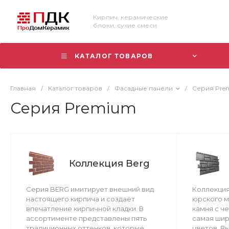
Кирпич, керамические
блоки, сухие смеси
КАТАЛОГ ТОВАРОВ
Главная
/
Каталог товаров
/
Фасадные панели
/
Серия Pre
Серия Premium
Коллекция Berg
Серия BERG имитирует внешний вид
Коллекция
настоящего кирпича и создаёт
юрского м
впечатление кирпичной кладки. В
камня с ч
ассортименте представлены пять
самая шир
традиционных оттенков, которые
цветов. В