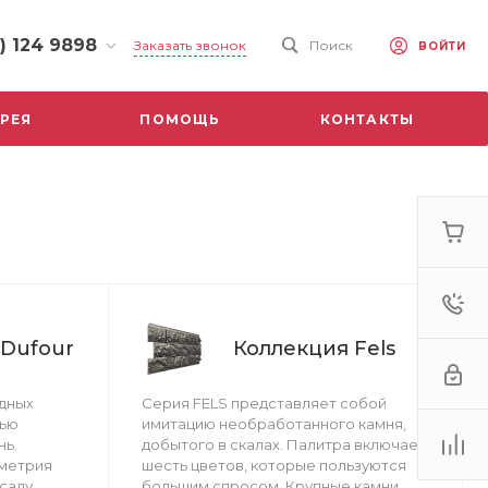
) 124 9898
Заказать звонок
Поиск
ВОЙТИ
24 9898
РЕЯ
ПОМОЩЬ
КОНТАКТЫ
ь, ул.
 д. 33/72
-18:30
ходной
5 2424
ь,
кое поле,
-18:30
ходной
 Dufour
Коллекция Fels
дных
Серия FELS представляет собой
лью
имитацию необработанного камня,
нь.
добытого в скалах. Палитра включает
ометрия
шесть цветов, которые пользуются
саду
большим спросом. Крупные камни,