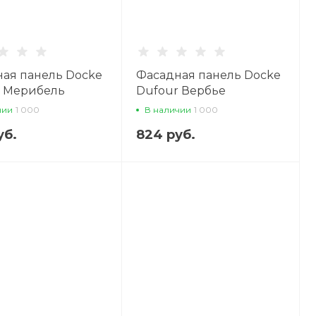
ая панель Docke
Фасадная панель Docke
r Мерибель
Dufour Вербье
чии
1 000
В наличии
1 000
уб.
824 руб.