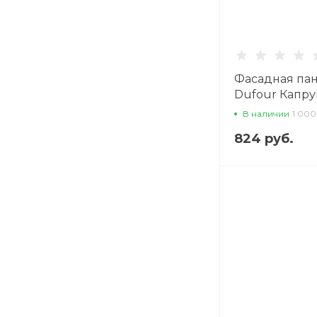
Фасадная па
Dufour Капру
В наличии
1 000
824 руб.