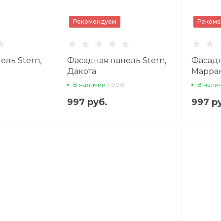
Рекомендуем
Рекоме
ель Stern,
Фасадная панель Stern,
Фасадн
Дакота
Марра
В наличии
1 000
В нали
997 руб.
997 р