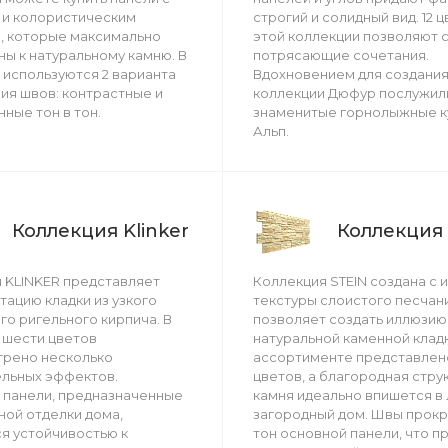
 и колористическим
строгий и солидный вид. 12 ц
, которые максимально
этой коллекции позволяют 
ы к натуральному камню. В
потрясающие сочетания.
 используются 2 варианта
Вдохновением для создани
я швов: контрастные и
коллекции Дюфур послужил
ные тон в тон.
знаменитые горнолыжные 
Альп.
Коллекция Klinker
Коллекция 
 KLINKER представляет
Коллекция STEIN создана с 
тацию кладки из узкого
текстуры слоистого песчани
го ригельного кирпича. В
позволяет создать иллюзию
 шести цветов
натуральной каменной кладк
трено несколько
ассортименте представлен
льных эффектов.
цветов, а благородная стру
панели, предназначенные
камня идеально впишется в
ной отделки дома,
загородный дом. Швы прок
я устойчивостью к
тон основной панели, что п