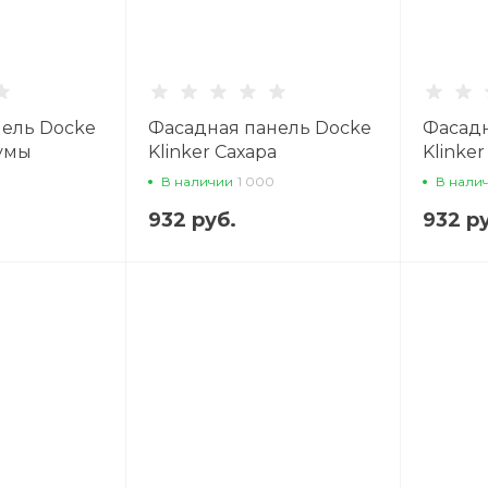
нель Docke
Фасадная панель Docke
Фасадн
кумы
Klinker Сахара
Klinke
В наличии
1 000
В нали
932 руб.
932 р