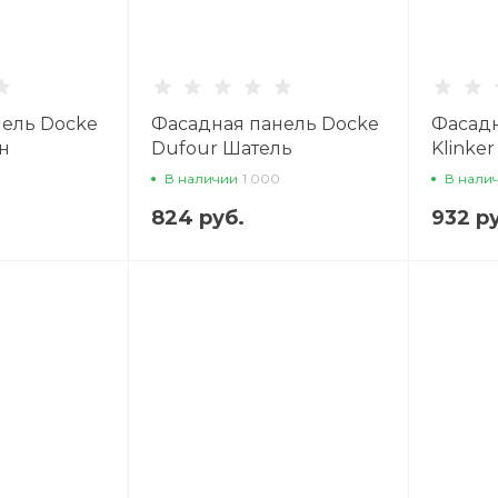
нель Docke
Фасадная панель Docke
Фасадн
н
Dufour Шатель
Klinke
В наличии
1 000
В нали
824 руб.
932 р