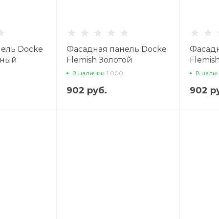
нель Docke
Фасадная панель Docke
Фасадн
рный
Flemish Золотой
Flemis
В наличии
1 000
В нали
902 руб.
902 р