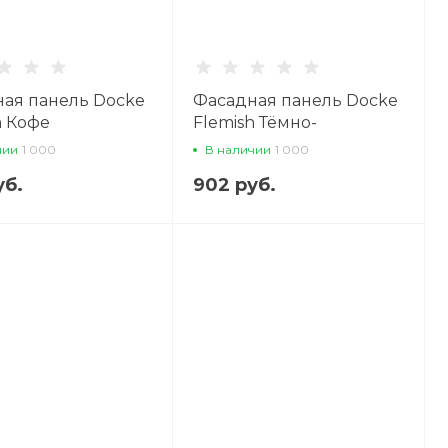
ая панель Docke
Фасадная панель Docke
h Кофе
Flemish Тёмно-
коричневый (RAL 8019)
чии
1 000
В наличии
1 000
уб.
902 руб.