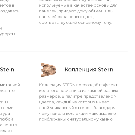
ветов в
используемые в качестве основы для
создавать
панелей, придают дому объём. Швы
панелей окрашены в цвет,
я
соответствующий основному тону.
и
курорты
Stein
Коллекция Stern
имитацией
Коллекция STERN воссоздаёт эффект
ка, что
колотого песчаника из камней разных
размеров. В палитре представлено 7
и. В
цветов, каждый из которых имеет
о семь
свой уникальный оттенок, благодаря
ктура
чему панели коллекции максимально
 любой
приближены к натуральному камню.
рашены в
ридает