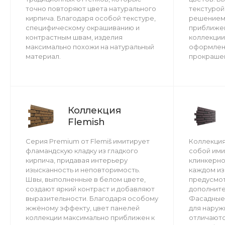
точно повторяют цвета натурального
текстурой
кирпича. Благодаря особой текстуре,
решением
специфическому окрашиванию и
приближен
контрастным швам, изделия
коллекции
максимально похожи на натуральный
оформлени
материал.
прокрашен
Коллекция
Flemish
Серия Premium от Flemiš имитирует
Коллекция
фламандскую кладку из гладкого
собой ими
кирпича, придавая интерьеру
клинкерно
изысканность и неповторимость.
каждом из
Швы, выполненные в белом цвете,
предусмо
создают яркий контраст и добавляют
дополните
выразительности. Благодаря особому
Фасадные 
жжёному эффекту, цвет панелей
для наруж
коллекции максимально приближен к
отличаютс