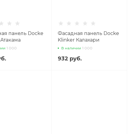
ая панель Docke
Фасадная панель Docke
r Атакама
Klinker Калахари
чии
1 000
В наличии
1 000
уб.
932 руб.