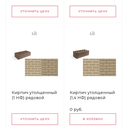
«Абрикос» М 150,
«Абрикос» М 150,
НКЗ
НКЗ
УТОЧНИТЬ ЦЕНУ
УТОЧНИТЬ ЦЕНУ
Кирпич утолщенный
Кирпич утолщенный
(1 НФ) рядовой
(1,4 НФ) рядовой
пустотелый
пустотелый
«Коричневый» М 150,
«Коричневый» М 150,
0 руб.
НКЗ
НКЗ
УТОЧНИТЬ ЦЕНУ
В КОРЗИНУ